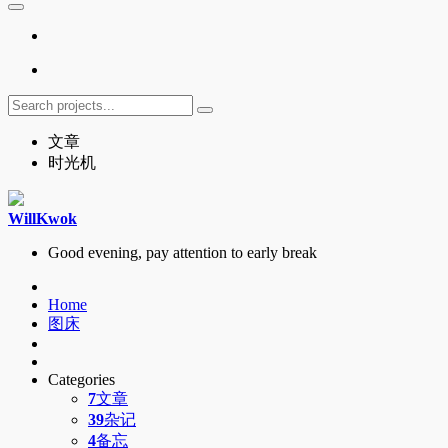
文章
时光机
WillKwok
Good evening, pay attention to early break
Home
图床
Categories
7
文章
39
杂记
4
备忘