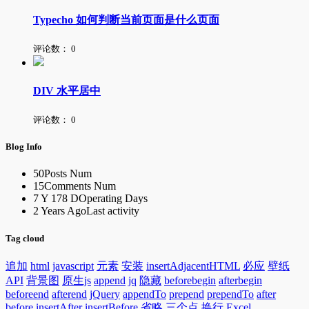
Typecho 如何判断当前页面是什么页面
评论数：
0
DIV 水平居中
评论数：
0
Blog Info
50
Posts Num
15
Comments Num
7 Y 178 D
Operating Days
2 Years Ago
Last activity
Tag cloud
追加
html
javascript
元素
安装
insertAdjacentHTML
必应
壁纸
API
背景图
原生js
append
jq
隐藏
beforebegin
afterbegin
beforeend
afterend
jQuery
appendTo
prepend
prependTo
after
before
insertAfter
insertBefore
省略
三个点
换行
Excel