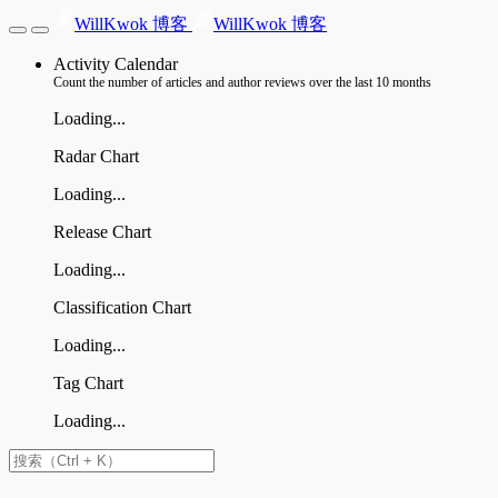
WillKwok 博客
WillKwok 博客
Activity Calendar
Count the number of articles and author reviews over the last 10 months
Loading...
Radar Chart
Loading...
Release Chart
Loading...
Classification Chart
Loading...
Tag Chart
Loading...