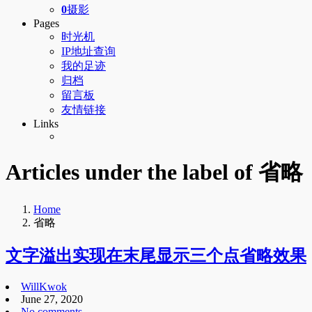
0
摄影
Pages
时光机
IP地址查询
我的足迹
归档
留言板
友情链接
Links
Articles under the label of 省略
Home
省略
文字溢出实现在末尾显示三个点省略效果
WillKwok
June 27, 2020
No comments